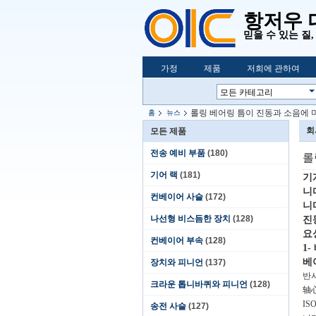
항저우 대
믿을 수 있는 질
가정
제품
저희에 관하여
롤링 베어링 틈이 진동과 소음에 
홈
뉴스
회
모든 제품
전송 예비 부품
(180)
롤
기어 랙
(181)
기
니
컨베이어 사슬
(172)
니
나선형 비스듬한 장치
(128)
진
요
컨베이어 부속
(128)
1
베
장치와 피니언
(137)
반사
크라운 톱니바퀴와 피니언
(128)
轴心
IS
송전 사슬
(127)