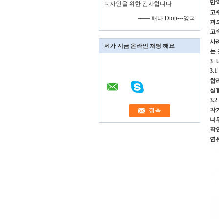
만약
디자인을 위한 감사합니다
고주
—— 애나 Diop---영국
과
고
사례
제가 지금 온라인 채팅 해요
는
3-
3.
합
실험
3.
각
너
작
연