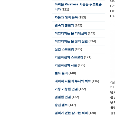
니다
하락은 Rivetless 사슬을 위조했습
C2
니다
(121)
C0
C3
자동차 예비 품목
(153)
변속기 흡진기
(142)
미끄러지는 문 기계설비
(142)
미끄러지는 문 장치 선반
(334)
산업 스프로킷
(185)
기관자전차 스프로킷
(121)
기관자전차 사슬
(125)
벨트 폴리
(140)
테이퍼 자물쇠 부시와 허브
(116)
2진
2.
가동 가능한 연결
(122)
방
엄밀한 연결
(122)
을
낮
송전 벨트
(147)
롤
열쇠가 없는 잠그는 회의
(128)
실험