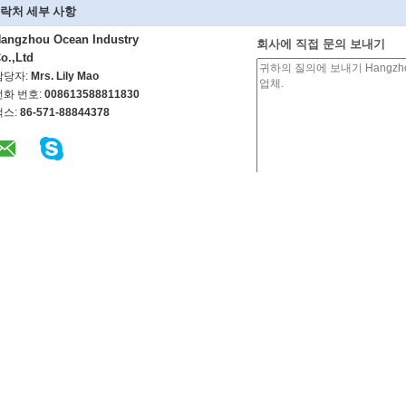
락처 세부 사항
angzhou Ocean Industry
회사에 직접 문의 보내기
o.,Ltd
담당자:
Mrs. Lily Mao
전화 번호:
008613588811830
팩스:
86-571-88844378
자동차 예비 품목
컨베이어 부속
 선반, 장치 선반,
자동 시기를 정하는 벨트, 유형 R
위조한 사슬 및 트
, M1.5, M2, M2.5,
(씨) Y (나의) ZBS YU RU YU ZA
부속 컨베이어 긁는
M6, M7, M8, M9,
ZB ZC ZD ZAS RHD SHX SRP
떨어뜨리십시오
S8M
위조한 사슬 및 트
 선반, 유형 M0.5,
자동 V 벨트, 송전 벨트, 유형
X348, X458, 4