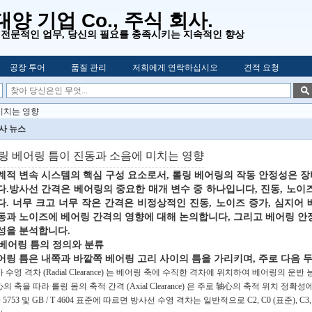
양 기업 Co., 주식 회사.
, 전문적인 업무,
당신의 필요를 충족시키는 지속적인 향상
공장 투어
품질 관리
저희에게 연락하십시오
견적 요청
미치는 영향
사 뉴스
링 베어링 틈이 진동과 소음에 미치는 영향
계적 변속 시스템의 핵심 구성 요소로서, 롤링 베어링의 작동 안정성은 
다.방사선 간격은 베어링의 중요한 매개 변수 중 하나입니다, 진동, 노이
다. 너무 크고 너무 작은 간격은 비정상적인 진동, 노이즈 증가, 심지어
동과 노이즈에 베어링 간격의 영향에 대해 논의합니다, 그리고 베어링 안
성을 분석합니다.
- 베어링 틈의 정의와 분류
어링 틈은 내쪽과 바깥쪽 베어링 고리 사이의 틈을 가리키며, 주로 다음 
 수영 격차 (Radial Clearance) 는 베어링 축에 수직한 격차에 위치하여 베어링의 운
의 축을 따라 롤링 몸의 축적 간격 (Axial Clearance) 은 주로 轴心의 축적 위치 정확
O 5753 및 GB / T 4604 표준에 따르면 방사선 수영 격차는 일반적으로 C2, C0 (표준), 