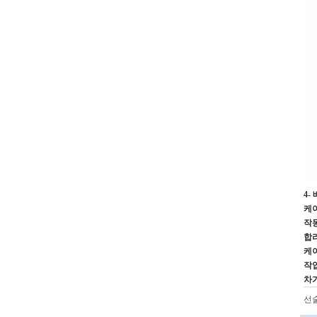
4-
케이
작동
합리
케이
작업
차
선술