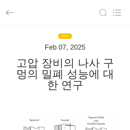
2026
Hangzhou
Ocean
Industry
Co.,Ltd.
All
Rights
Reserved.
가
Developed
by
ECER
NEWS
정
Feb 07, 2025
고압 장비의 나사 구
제
멍의 밀폐 성능에 대
품
한 연구
저
희
에